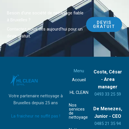
Besoin d’une société de nettoyage fiable
à Bruxelles ?
DEVIS
GRATUIT
Contactez-nous dès aujourd’hui pour un
devis gratuit.
Menu
Costa, César
- Area
Accueil
manager
HL CLEAN
0493 33 25 59
Votre partenaire nettoyage à
Bruxelles depuis 25 ans
Nos
De Menezes,
services
de
La fraicheur ne suffit pas !
Junior - CEO
nettoyage
0485 21 35 94