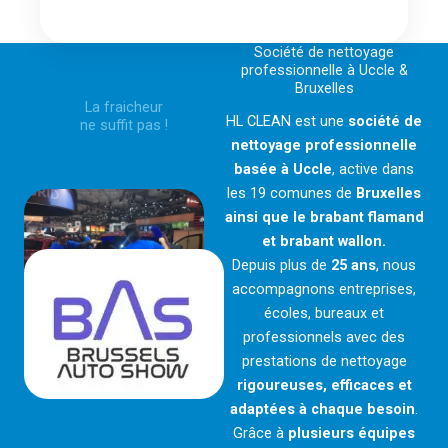
Société de nettoyage
professionnelle à Uccle &
Bruxelles
La fraicheur
HL CLEAN est une
société de
ne suffit pas !
nettoyage professionnelle
basée à Uccle
, active dans
les 19 comunes de
Bruxelles
ainsi que le brabant flamand
et brabant wallon.
Depuis plus de
25 ans
, nous
accompagnons entreprises,
écoles, bureaux et
professionnels avec des
prestations de nettoyage
rigoureuses, efficaces et
adaptées à chaque besoin
.
Grâce à
plusieurs équipes