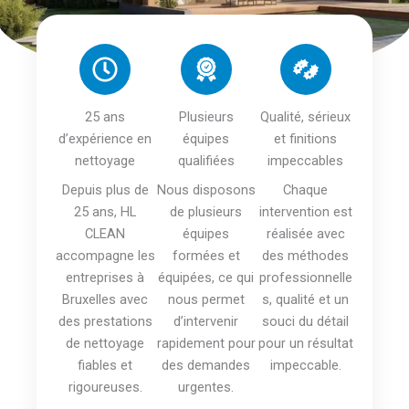
25 ans
Plusieurs
Qualité, sérieux
d’expérience en
équipes
et finitions
nettoyage
qualifiées
impeccables
Depuis plus de
Nous disposons
Chaque
25 ans, HL
de plusieurs
intervention est
CLEAN
équipes
réalisée avec
accompagne les
formées et
des méthodes
entreprises à
équipées, ce qui
professionnelle
Bruxelles avec
nous permet
s, qualité et un
des prestations
d’intervenir
souci du détail
de nettoyage
rapidement pour
pour un résultat
fiables et
des demandes
impeccable.
rigoureuses.
urgentes.